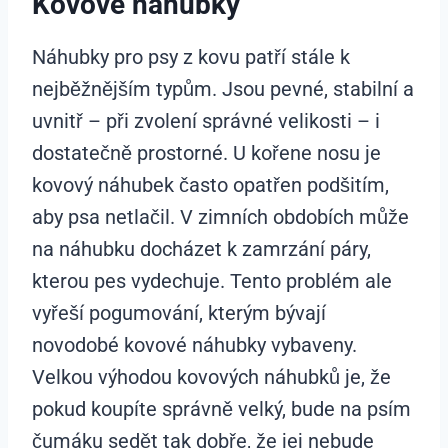
Kovové náhubky
Náhubky pro psy z kovu patří stále k
nejběžnějším typům. Jsou pevné, stabilní a
uvnitř – při zvolení správné velikosti – i
dostatečně prostorné. U kořene nosu je
kovový náhubek často opatřen podšitím,
aby psa netlačil. V zimních obdobích může
na náhubku docházet k zamrzání páry,
kterou pes vydechuje. Tento problém ale
vyřeší pogumování, kterým bývají
novodobé kovové náhubky vybaveny.
Velkou výhodou kovových náhubků je, že
pokud koupíte správně velký, bude na psím
čumáku sedět tak dobře, že jej nebude