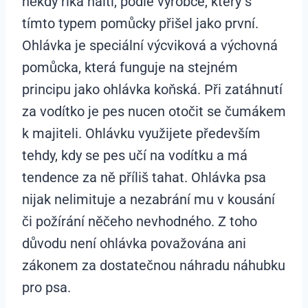
někdy říká halti, podle výrobce, který s
tímto typem pomůcky přišel jako první.
Ohlávka je speciální výcviková a výchovná
pomůcka, která funguje na stejném
principu jako ohlávka koňská. Při zatáhnutí
za vodítko je pes nucen otočit se čumákem
k majiteli. Ohlávku využijete především
tehdy, kdy se pes učí na vodítku a má
tendence za ně příliš tahat. Ohlávka psa
nijak nelimituje a nezabrání mu v kousání
či požírání něčeho nevhodného. Z toho
důvodu není ohlávka považována ani
zákonem za dostatečnou náhradu náhubku
pro psa.