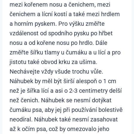
mezi kořenem nosu a čenichem, mezi
čenichem a lícní kostí a také mezi hrdlem
a horním pyskem. Pro výšku změřte
vzdálenost od spodního pysku po hřbet
nosu a od kořene nosu po hrdlo. Dále
změřte šířku tlamy u čumáku a u lící a pro
jistotu také obvod krku za ušima.
Nechávejte vždy všude trochu vůle.
Náhubek by měl být širší alespoň o 1 cm
než je šířka lící a asi o 2-3 centimetry delší
než čenich. Náhubek se nesmí dotýkat
čumáku psa, aby jej při používání bolestivě
neodíral. Náhubek také nesmí zasahovat
až k očím psa, což by omezovalo jeho