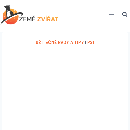
Přeskočit
na
obsah
UŽITEČNÉ RADY A TIPY
|
PSI