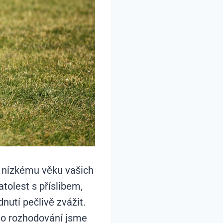
k nízkému věku vašich
tolest s příslibem,
utí pečlivě zvážit.
eho rozhodování jsme