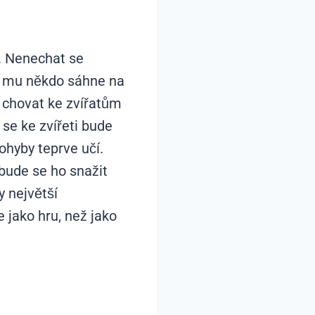
t. Nenechat se
ž mu někdo sáhne na
ně chovat ke zvířatům
se ke zvířeti bude
hyby teprve učí.
bude se ho snažit
y největší
 jako hru, než jako