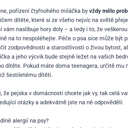
 ne, pořízení čtyřnohého miláčka by
vždy mělo prob
dičem dítěte, které si ze všeho nejvíc na světě přej
vám naslibuje hory doly – a tedy i to, že veškerou
ně na to nespoléhejte. Péče o psa sice může být p
it zodpovědnosti a starostlivosti o živou bytost, a
čka a jeho výcvik bude stejně ležet na vašich be
eho dítěte. Pokud máte doma teenagera, určitě mu
ž šestiletému dítěti.
 že pejska v domácnosti chcete jak vy, tak celá vaš
sledující otázky a adekvátně jste na ně odpověděli:
dině alergií na psy?