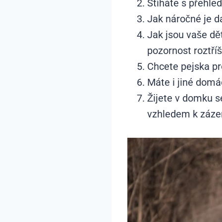
Stíháte s přehle
Jak náročné je d
Jak jsou vaše dě
pozornost roztří
Chcete pejska pr
Máte i jiné domá
Žijete v domku s
vzhledem k zázem