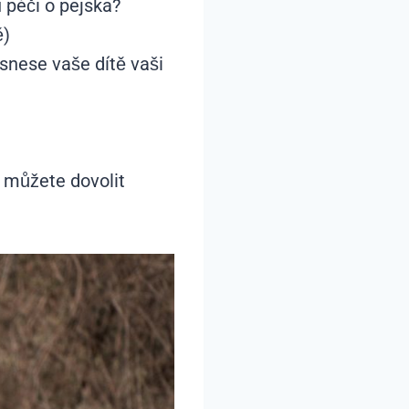
 péči o pejska?
ě)
snese vaše dítě vaši
 můžete dovolit