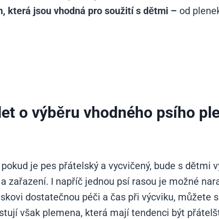
, která jsou vhodná pro soužití s dětmi –
od plenek
et o výběru vhodného psího pl
e pokud je pes přátelský a vycvičený, bude s dětmi
a zařazení. I napříč jednou psí rasou je možné nara
jskovi dostatečnou péči a čas při výcviku, můžete si
stují však plemena, která mají tendenci být přátelště