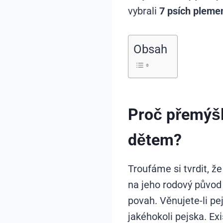
vybrali
7 psích plemen
Obsah
Proč přemýšl
dětem?
Troufáme si tvrdit, ž
na jeho rodový původ 
povah. Věnujete-li pe
jakéhokoli pejska. Exi