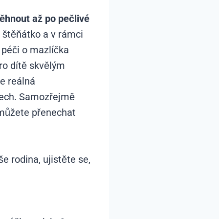
ěhnout až po pečlivé
e štěňátko a v rámci
 péči o mazlíčka
ro dítě skvělým
le reálná
drech. Samozřejmě
 můžete přenechat
e rodina, ujistěte se,