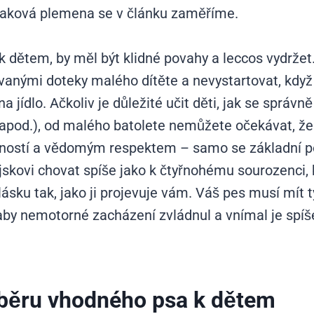
 taková plemena se v článku zaměříme.
 k dětem, by měl být klidné povahy a leccos vydrže
vanými doteky malého dítěte a nevystartovat, kdy
a jídlo. Ačkoliv je důležité učit děti, jak se správ
 apod.), od malého batolete nemůžete očekávat, že 
mností a vědomým respektem – samo se základní po
skovi chovat spíše jako k čtyřnohému sourozenci, 
lásku tak, jako ji projevuje vám. Váš pes musí mít t
by nemotorné zacházení zvládnul a vnímal je spíše
ýběru vhodného psa k dětem