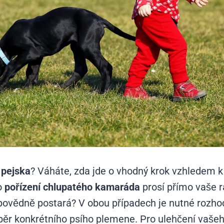
 pejska
? Váháte, zda jde o vhodný krok vzhledem 
o
pořízení chlupatého kamaráda
prosí přímo vaše ra
povědně postará? V obou případech je nutné rozhodn
výběr konkrétního psího plemene. Pro ulehčení vaš