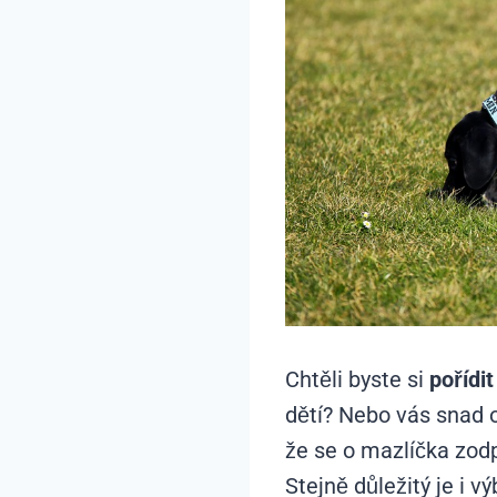
Chtěli byste si
pořídit
dětí? Nebo vás snad 
že se o mazlíčka zod
Stejně důležitý je i 