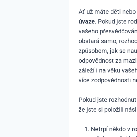
Ať už máte děti nebo
úvaze
. Pokud jste ro
vašeho přesvědčování 
obstará samo, rozhod
způsobem, jak se nauč
odpovědnost za mazlí
záleží i na věku vaš
více zodpovědnosti ne
Pokud jste rozhodnuti,
že jste si položili ná
Netrpí někdo v ro