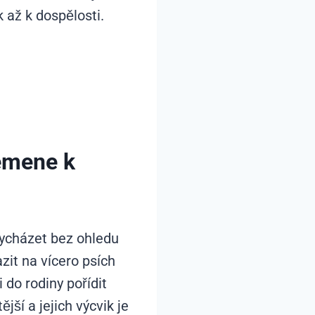
 až k dospělosti.
emene k
 vycházet bez ohledu
zit na vícero psích
 do rodiny pořídit
jší a jejich výcvik je