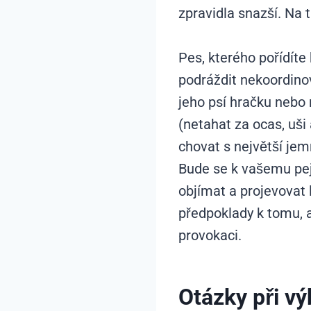
zpravidla snazší. Na
Pes, kterého pořídíte
podráždit nekoordino
jeho psí hračku nebo n
(netahat za ocas, uši
chovat s největší je
Bude se k vašemu pej
objímat a projevovat 
předpoklady k tomu, a
provokaci.
Otázky při v