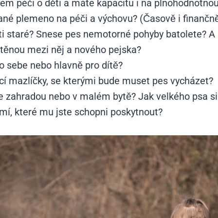
dem péči o děti a máte kapacitu i na plnohodnotnou
ané plemeno na péči a výchovu? (Časově i finančn
ti staré? Snese pes nemotorné pohyby batolete? A 
štěnou mezi něj a nového pejska?
o sebe nebo hlavně pro dítě?
cí mazlíčky, se kterými bude muset pes vycházet?
e zahradou nebo v malém bytě? Jak velkého psa si
í, které mu jste schopni poskytnout?