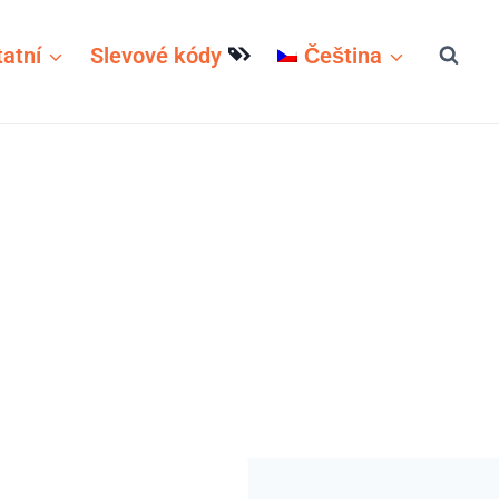
atní
Slevové kódy
Čeština