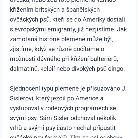
křížením britských a španělských
ovčáckých psů, kteří se do Ameriky dostali
s evropskými emigranty, již nezjistíme. Jak
zamotaná historie plemene může být,
zjistíme, když se různě dočítáme o
možnosti dávného při křížení bulteriérů,
dalmatinů, kelpií nebo divokých psů dingo.
Sjednocení typu plemene je přisuzováno J.
Sislerovi, který jezdil po Americe a
vystupoval v rodeových programech se
svými psy. Sám Sisler odchoval několik
vrhů a svými psy často nechal připustit
ovčácké psy farmářů. Tím se psí odchovy