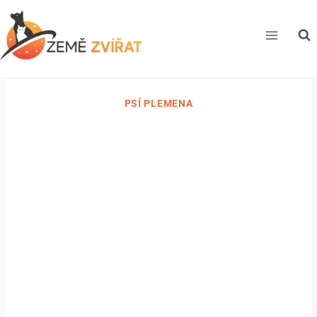
Přeskočit
na
obsah
PSÍ PLEMENA