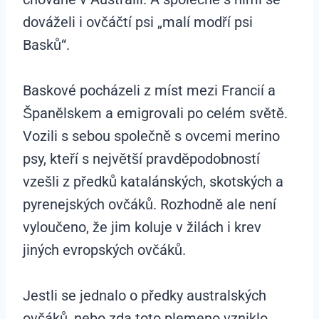
dováželi i ovčáčtí psi „malí modří psi
Basků“.
Baskové pocházeli z míst mezi Francií a
Španělskem a emigrovali po celém světě.
Vozili s sebou společně s ovcemi merino
psy, kteří s největší pravděpodobností
vzešli z předků katalánských, skotských a
pyrenejských ovčáků. Rozhodně ale není
vyloučeno, že jim koluje v žilách i krev
jiných evropských ovčáků.
Jestli se jednalo o předky australských
ovčáků, nebo zda toto plemeno vzniklo