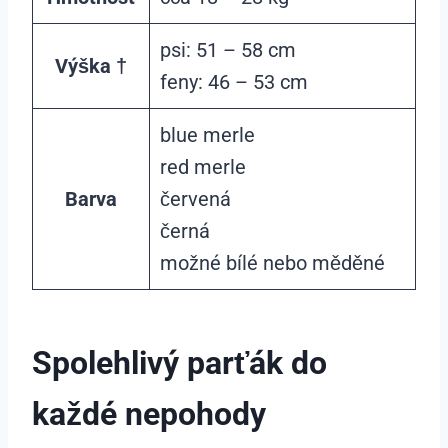
psi: 51 – 58 cm
Výška †
feny: 46 – 53 cm
blue merle
red merle
Barva
červená
černá
možné bílé nebo měděné
Spolehlivý parťák do
každé nepohody