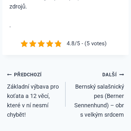
zdrojů.
.
4.8/5 - (5 votes)
Navigace
PŘEDCHOZÍ
DALŠÍ
Základní výbava pro
Bernský salašnický
pro
koťata a 12 věcí,
pes (Berner
příspěvek
které v ní nesmí
Sennenhund) – obr
chybět!
s velkým srdcem