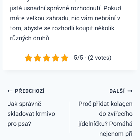
jistě usnadní správné rozhodnutí. Pokud
máte velkou zahradu, nic vám nebrání v
tom, abyste se rozhodli koupit několik
různých druhů.
5/5 - (2 votes)
Navigace
PŘEDCHOZÍ
DALŠÍ
Jak správně
Proč přidat kolagen
pro
skladovat krmivo
do zvířecího
příspěvek
pro psa?
jídelníčku? Pomáhá
nejenom při