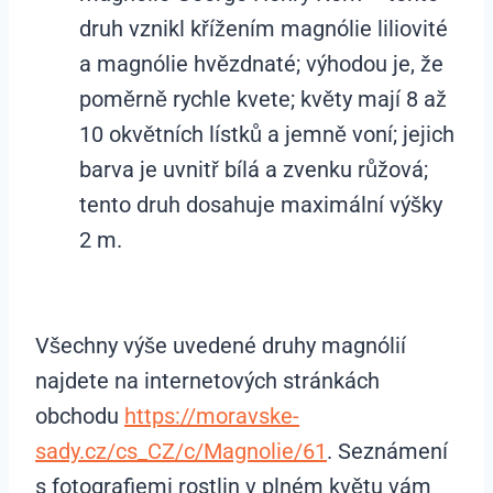
druh vznikl křížením magnólie liliovité
a magnólie hvězdnaté; výhodou je, že
poměrně rychle kvete; květy mají 8 až
10 okvětních lístků a jemně voní; jejich
barva je uvnitř bílá a zvenku růžová;
tento druh dosahuje maximální výšky
2 m.
Všechny výše uvedené druhy magnólií
najdete na internetových stránkách
obchodu
https://moravske-
sady.cz/cs_CZ/c/Magnolie/61
. Seznámení
s fotografiemi rostlin v plném květu vám