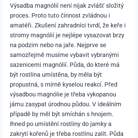
Výsadba magnólií není nijak zvlášť složitý
proces. Proto tuto činnost zvládnou i
amatéři. Zkušení zahradníci tvrdí, že keře i
stromy magnólií je nejlépe vysazovat brzy
na podzim nebo na jaře. Nejprve se
samozřejmě musíme vybavit vybranými
sazenicemi magnólií. Půda, do které má
být rostlina umístěna, by měla být
propustná, s mírně kyselou reakcí. Před
výsadbou magnólie je třeba vykopanou
jámu zasypat úrodnou půdou. V ideálním
případě by měl být smíchán s hnojem.
Ihned po umístění rostliny do jamky a
zakrytí kořenů je třeba rostlinu zalít. Půda