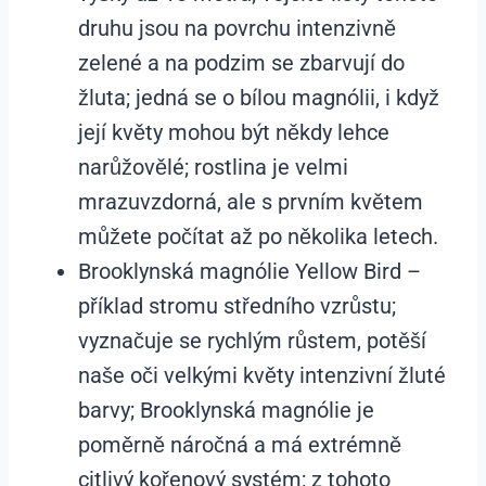
druhu jsou na povrchu intenzivně
zelené a na podzim se zbarvují do
žluta; jedná se o bílou magnólii, i když
její květy mohou být někdy lehce
narůžovělé; rostlina je velmi
mrazuvzdorná, ale s prvním květem
můžete počítat až po několika letech.
Brooklynská magnólie Yellow Bird –
příklad stromu středního vzrůstu;
vyznačuje se rychlým růstem, potěší
naše oči velkými květy intenzivní žluté
barvy; Brooklynská magnólie je
poměrně náročná a má extrémně
citlivý kořenový systém; z tohoto